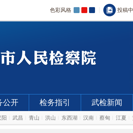
色彩风格
投稿
务公开
检务指引
武检新闻
汉阳
武昌
青山
洪山
东西湖
汉南
蔡甸
江夏