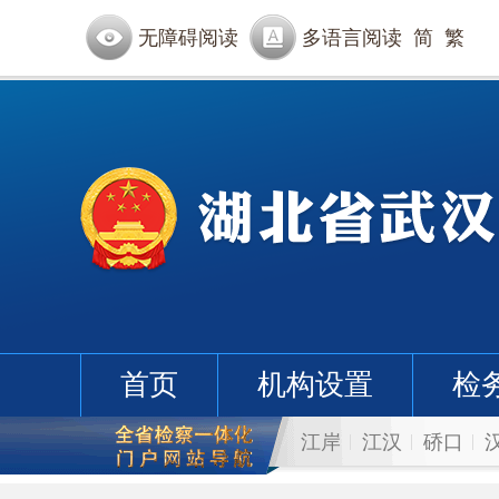
无障碍阅读
多语言阅读
简
繁
首页
机构设置
检
江岸
江汉
硚口