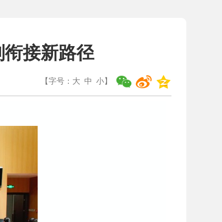
刑衔接新路径
【字号：
大
中
小
】