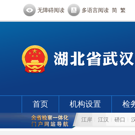
无障碍阅读
多语言阅读
简
繁
首页
机构设置
检
江岸
江汉
硚口