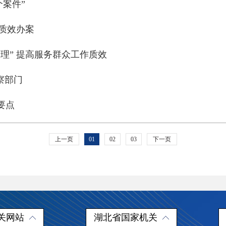
个案件”
高质效办案
理” 提高服务群众工作质效
察部门
要点
上一页
01
02
03
下一页
关网站
湖北省国家机关