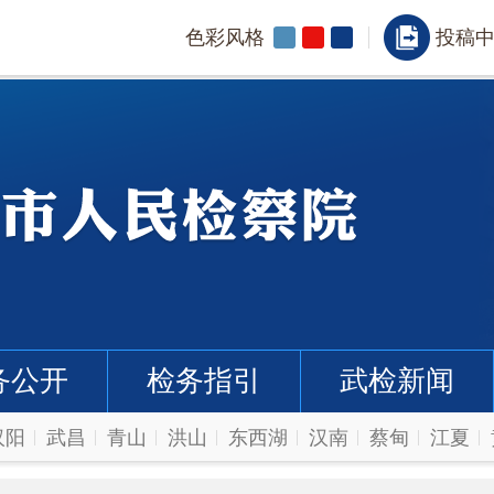
色彩风格
投稿
务公开
检务指引
武检新闻
汉阳
武昌
青山
洪山
东西湖
汉南
蔡甸
江夏