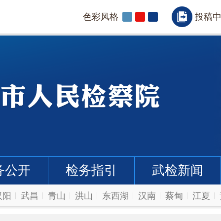
色彩风格
投稿
务公开
检务指引
武检新闻
汉阳
武昌
青山
洪山
东西湖
汉南
蔡甸
江夏