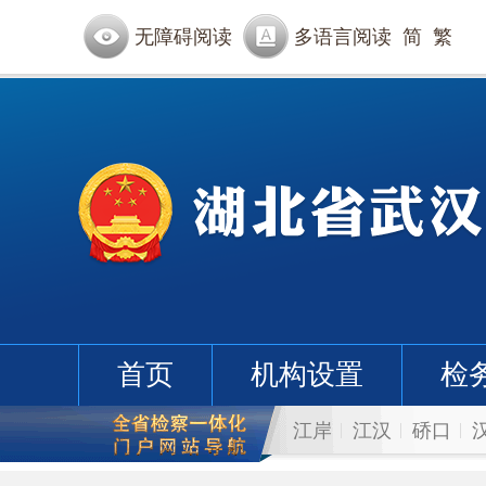
无障碍阅读
多语言阅读
简
繁
首页
机构设置
检
江岸
江汉
硚口