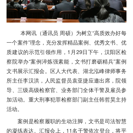
本网讯（通讯员 周硕）为树立“高质效办好每
一个案件”理念，充分发挥精品案例、优秀文书、优
质建议的示范引领作用，1月29日下午，汉阳区检
察院举办“案例淬炼强素能，文书打磨砺精兵”案例
文书展示汇报会。区人大代表、湖北泓峰律师事务
所主任李汉洪，人民监督员袁亚捷应邀出席，院领
导、三级高级检察官、业务部门全体干警及雇员参
加活动。重大刑事犯罪检察部门副主任韩哲昊主持
活动。
案例是检察履职的生动注脚，文书是司法智慧
的凝练表达。汇报会上，11名干警依次登台，将平