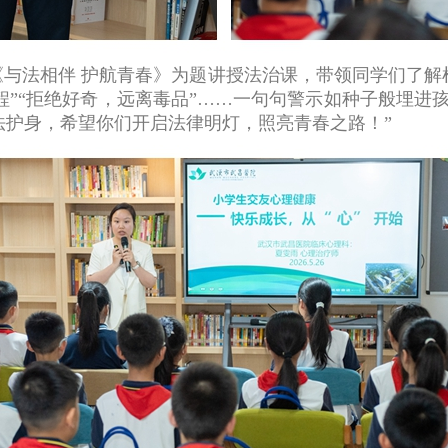
与法相伴 护航青春》为题讲授法治课，带领同学们了解
前程”“拒绝好奇，远离毒品”……一句句警示如种子般埋进
法护身，希望你们开启法律明灯，照亮青春之路！”