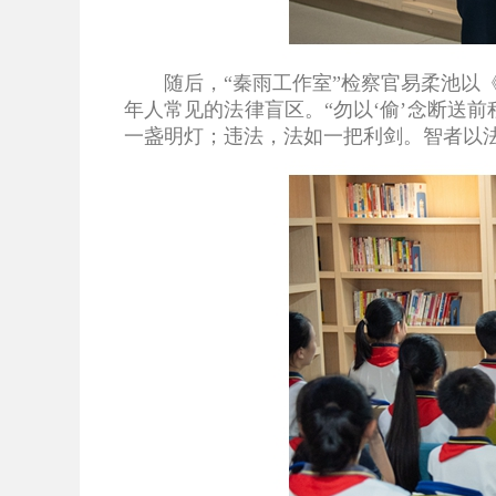
随后，“秦雨工作室”检察官易柔池以《
年人常见的法律盲区。“勿以‘偷’念断送
一盏明灯；违法，法如一把利剑。智者以