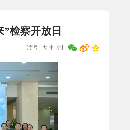
来”检察开放日
【字号：
大
中
小
】