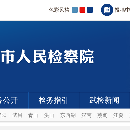
色彩风格
投稿
务公开
检务指引
武检新闻
汉阳
武昌
青山
洪山
东西湖
汉南
蔡甸
江夏