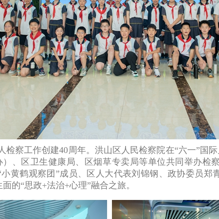
察工作创建40周年。洪山区人民检察院在“六一”国际
办）、区卫生健康局、区烟草专卖局等单位共同举办检察
名“小黄鹤观察团”成员、区人大代表刘锦钢、政协委员郑
面的“思政+法治+心理”融合之旅。