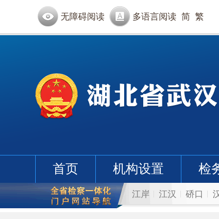
无障碍阅读
多语言阅读
简
繁
首页
机构设置
检
江岸
江汉
硚口