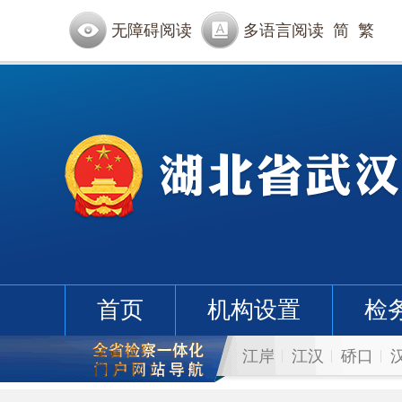
无障碍阅读
多语言阅读
简
繁
首页
机构设置
检
江岸
江汉
硚口