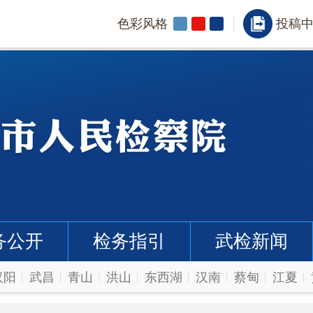
色彩风格
投稿
务公开
检务指引
武检新闻
汉阳
武昌
青山
洪山
东西湖
汉南
蔡甸
江夏