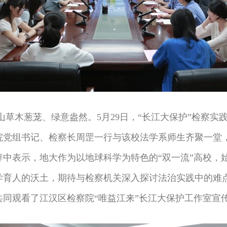
木葱茏、绿意盎然。5月29日，“长江大保护”检察实
院党组书记、检察长周罡一行与该校法学系师生齐聚一堂
中表示，地大作为以地球科学为特色的“双一流”高校，
学育人的沃土，期待与检察机关深入探讨法治实践中的难
同观看了江汉区检察院“唯益江来”长江大保护工作室宣