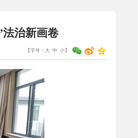
”法治新画卷
【字号：
大
中
小
】