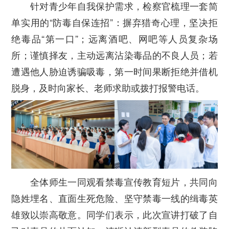
针对青少年自我保护需求，检察官梳理一套简
单实用的“防毒自保连招”：摒弃猎奇心理，坚决拒
绝毒品“第一口”；远离酒吧、网吧等人员复杂场
所；谨慎择友，主动远离沾染毒品的不良人员；若
遭遇他人胁迫诱骗吸毒，第一时间果断拒绝并借机
脱身，及时向家长、老师求助或拨打报警电话。
全体师生一同观看禁毒宣传教育短片，共同向
隐姓埋名、直面生死危险、坚守禁毒一线的缉毒英
雄致以崇高敬意。同学们表示，此次宣讲打破了自