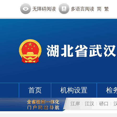
无障碍阅读
多语言阅读
简
繁
首页
机构设置
检
江岸
江汉
硚口