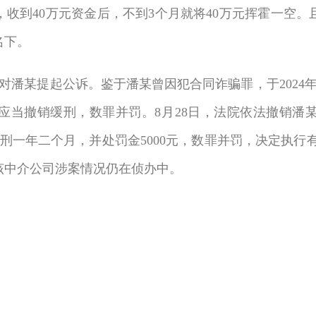
到40万元资金后，不到3个月就将40万元挥霍一空。
名下。
潘某提起公诉。鉴于潘某曾因犯合同诈骗罪，于2024
应当撤销缓刑，数罪并罚。8月28日，法院依法撤销潘
刑一年二个月，并处罚金5000元，数罪并罚，决定执行有
该中介公司涉案情况仍在侦办中。