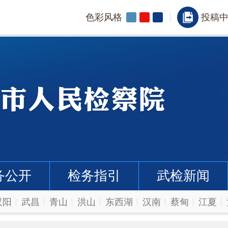
色彩风格
投稿
务公开
检务指引
武检新闻
汉阳
武昌
青山
洪山
东西湖
汉南
蔡甸
江夏