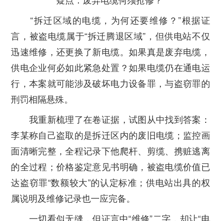
“拆迁区域的电缆，为何还要维修？”根据证
言，被盗电缆属于“拆迁腾退区域”，但供电站不仅
迅速维修，还更换了新电缆。如果真是废弃电缆，
供电企业何必如此紧急处置？如果电缆仍在通电运
行，本案就可能涉及破坏电力设备罪，与盗窃罪的
刑罚相隔悬殊。
我重新梳理了在卷证据，试图从中找到答案：
李某称自己盗取的是拆迁区内的废旧电缆；监控画
面清晰完整，全程记录下他爬杆、剪缆、携赃逃离
的全过程；价格鉴定意见书明确，被盗电缆价值已
达盗窃罪“数额较大”的认定标准；供电站出具的权
属说明及维修记录也一应完备。
一切看似无缝，但证言中“维修”二字，却让“电