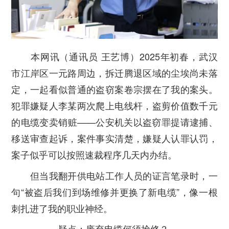
本网讯（通讯员 王艺博）2025年初春，武汉
市江岸区一元路周边，拆迁腾退区域的尘埃尚未落
定，一起看似普通的盗窃案卷宗摆在了我的案头。
犯罪嫌疑人李某两次爬上电线杆，盗剪价值数千元
的电缆变卖销赃——公安机关以盗窃罪提请逮捕、
移送审查起诉，案件事实清楚，嫌疑人认罪认罚，
案子似乎可以按照速裁程序几天内办结。
但当我翻开供电站工作人员的证言笔录时，一
句“被盗后我们到场维修并更换了新电缆”，像一根
刺扎进了我的职业神经。
疑点：废弃电缆何须抢修？