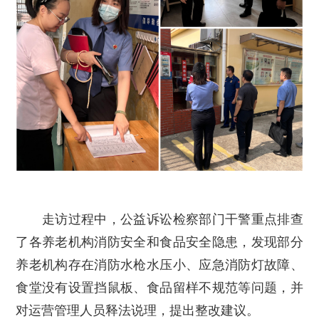
走访过程中，
公益诉讼
检察
部门
干警
重点排查
了各养老机构消防安全
和
食品安全
隐患，
发现部分
养老机构存在消防水枪水压小、应急消防灯故障、
食堂没有设置挡鼠板、食品留样不规范等问题
，
并
对
运营管理人员
释
法说理，提出
整改
建议。