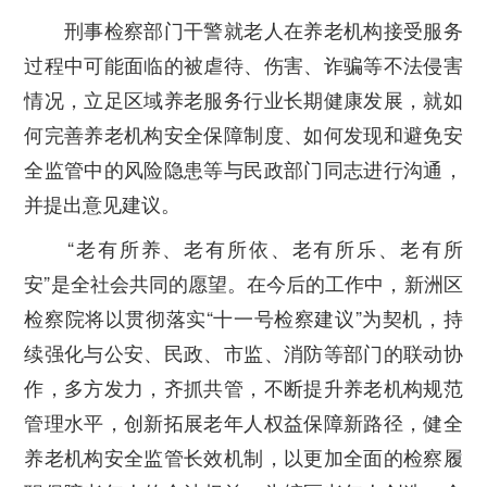
刑事
检察部
门
干警
就老人在养老机构接受服务
过程中可能面临的
被虐待、
伤害
、
诈骗
等
不法侵害
情况，立足
区域养老服务行业长
期
健康发展，就如
何完善养老机构安全保障制度、如何发现和避免安
全监管中的风险隐患等
与民政
部门
同志
进行沟通，
并
提出意见
建议。
“
老有所养、老有所依、老有所乐、老有所
安
”
是全社会共同的愿望。在
今后的
工作
中
，新洲区
检察
院
将
以
贯彻落
实
“十一号检察建议”
为
契机
，
持
续
强化与公安、民政、
市监
、
消防等
部门
的
联动协
作，多方发力，
齐抓共管
，
不断提升养老机构规范
管理水平，创新拓展老年人权益保障新路径，
健全
养老机构安全监管长效机制，以更加全面的检察履