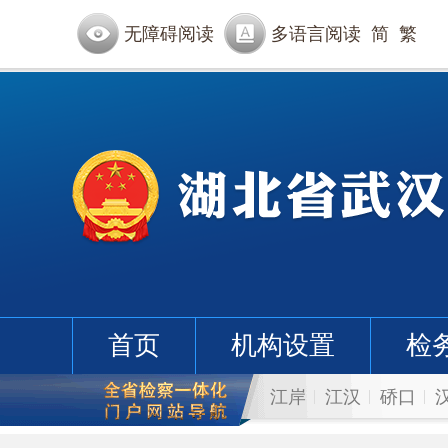
无障碍阅读
多语言阅读
简
繁
首页
机构设置
检
江岸
江汉
硚口