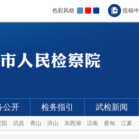
色彩风格
投稿
务公开
检务指引
武检新闻
汉阳
武昌
青山
洪山
东西湖
汉南
蔡甸
江夏