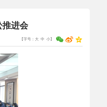
讼推进会
【字号：
大
中
小
】