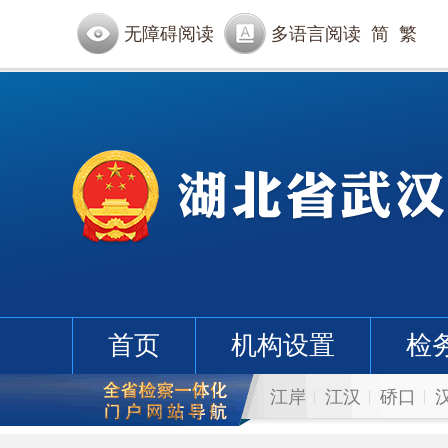
无障碍阅读
多语言阅读
简
繁
首页
机构设置
检
江岸
江汉
硚口