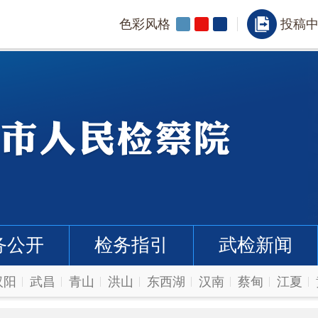
色彩风格
投稿
务公开
检务指引
武检新闻
汉阳
武昌
青山
洪山
东西湖
汉南
蔡甸
江夏