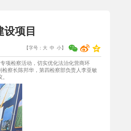
建设项目
【字号：
大
中
小
】
”专项检察活动，切实优化法治化营商环
副检察长陈邦华，第四检察部负责人李亚敏
议。