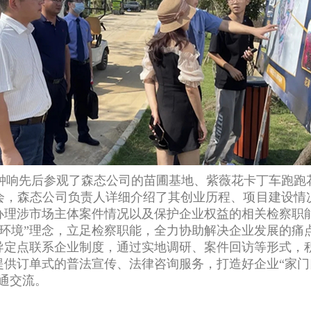
钟响先后参观了森态公司的苗圃基地、紫薇花卡丁车跑跑
会，森态公司负责人详细介绍了其创业历程、项目建设情
办理涉市场主体案件情况以及保护企业权益的相关检察职
环境”理念，立足检察职能，全力协助解决企业发展的痛
导定点联系企业制度，通过实地调研、案件回访等形式，
提供订单式的普法宣传、法律咨询服务，打造好企业“家门
通交流。